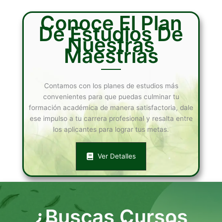
Conoce El Plan
De Estudios De
Nuestras
Maestrías
Contamos con los planes de estudios más
convenientes para que puedas culminar tu
formación académica de manera satisfactoria, dale
ese impulso a tu carrera profesional y resalta entre
los aplicantes para lograr tus metas.
Ver Detalles
¿Buscas Cursos